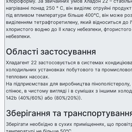
хлороформу. За звичайних умов Хладон 22 – стабіль
нагріванні понад 250 ° С, він виділяє отруйні продук
під впливом температури більше 400°С, він може ро
виділенням тетрафторетилену, який відноситься до I
хлористого водню до II класу небезпеки, фтористого
небезпеки.
Області застосування
Хладагент 22 застосовується в системах кондиціюван
холодильних установках побутового та промисловог
теплових насосах.
На підприємствах для виробництва пінополістеролу, 
спінює, в чистому вигляді і в сумішах з іншими холод
142b (40%/60%) або (80%/20%)).
Зберігання та транспортуванн
Зберігати необхідно в сухих приміщеннях, що прові
температурі не більше 50°С.