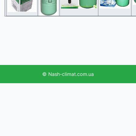
©
Nash-climat.com.ua