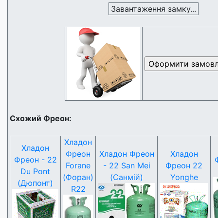
Завантаження замку...
Схожий Фреон:
Хладон
Хладон
Фреон
Хладон Фреон
Хладон
Фреон - 22
Forane
- 22 San Mei
Фреон 22
Du Pont
(Форан)
(Санмій)
Yonghe
(Дюпонт)
R22