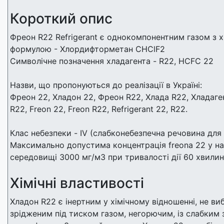
Короткий опис
Фреон R22 Refrigerant є однокомпонентним газом з 
формулою - Хлордифторметан CНClF2
Символічне позначення хладагента - R22, HCFC 22
Назви, що пропонуються до реалізації в Україні:
Фреон 22, Хладон 22, Фреон R22, Хлада R22, Хладаге
R22, Freon 22, Freon R22, Refrigerant 22, R22.
Клас небезпеки - IV (слабконебезпечна речовина для
Максимально допустима концентрація freona 22 у 
середовищі 3000 мг/м3 при тривалості дії 60 хвилин
Хімічні властивості
Хладон R22 є інертним у хімічному відношенні, не в
зрідженим під тиском газом, негорючим, із слабким