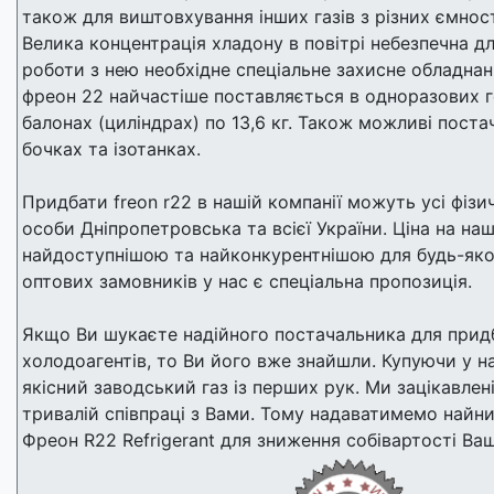
також для виштовхування інших газів з різних ємнос
Велика концентрація хладону в повітрі небезпечна д
роботи з нею необхідне спеціальне захисне обладна
фреон 22 найчастіше поставляється в одноразових 
балонах (циліндрах) по 13,6 кг. Також можливі поста
бочках та ізотанках.
Придбати freon r22 в нашій компанії можуть усі фізи
особи Дніпропетровська та всієї України. Ціна на на
найдоступнішою та найконкурентнішою для будь-яког
оптових замовників у нас є спеціальна пропозиція.
Якщо Ви шукаєте надійного постачальника для прид
холодоагентів, то Ви його вже знайшли. Купуючи у н
якісний заводський газ із перших рук. Ми зацікавлені
тривалій співпраці з Вами. Тому надаватимемо найни
Фреон R22 Refrigerant для зниження собівартості Ваш